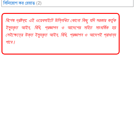
বিনিয়োগ কর রেয়াত
(2)
বিশেষ দ্রষ্টব্য: এই ওয়েবসাইটে উল্লিখিত কোনো কিছু যদি
সরকার
কর্তৃক
ইস্যুকৃত আইন, বিধি, প্রজ্ঞাপন ও আদেশের সহিত সাংঘর্ষিক হয়
সেইক্ষেত্রে উক্ত ইস্যুকৃত আইন, বিধি, প্রজ্ঞাপন ও আদেশই প্রাধান্য
পাবে।