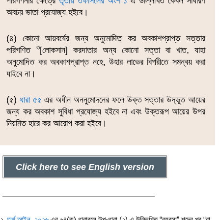
পরিগণনার ক্ষেত্রে
তৃতীয় তফসিলের অংশ ১
এ উল্লিখিত কেবল সাধারণ
অবচয় ভাতা প্রযোজ্য হইবে।
(৪) কোনো আয়বর্ষের জন্য অনুমোদিত কর অবকাশপ্রাপ্ত সত্তার
৩
পরিগণিত
[লোকসান] করদাতার অন্য কোনো সত্তা বা খাত, যাহা
অনুমোদিত কর অবকাশপ্রাপ্ত নহে, উহার লাভের বিপরীতে সমন্বয় করা
যাইবে না।
(৫)
ধারা ৫৫
এর অধীন অননুমোদনের ফলে উক্ত সত্তার উদ্ভূত আয়ের
জন্য কর অবকাশ সুবিধা প্রযোজ্য হইবে না এবং উক্তরূপ আয়ের উপর
নিয়মিত হারে কর আরোপ করা হইবে।
Click here to see English version
১
অর্থ আইন, ২০২৬
এর ৬৪(ক) ধারাবলে উপ-ধারা (২) এ উল্লিখিত “ব্যবসা” শব্দের পর “বা