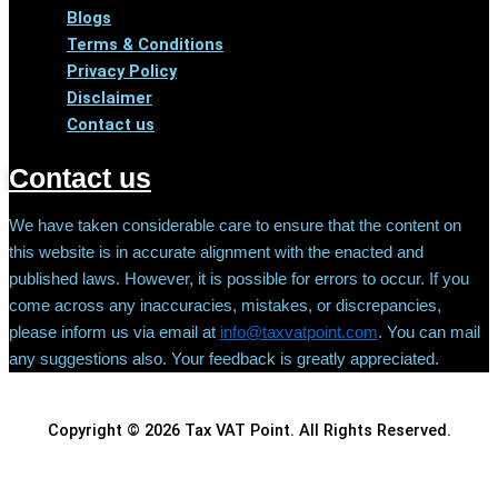
Blogs
Terms & Conditions
Privacy Policy
Disclaimer
Contact us
Contact us
We have taken considerable care to ensure that the content on
this website is in accurate alignment with the enacted and
published laws. However, it is possible for errors to occur. If you
come across any inaccuracies, mistakes, or discrepancies,
please inform us via email at
info@taxvatpoint.com
. You can mail
any suggestions also. Your feedback is greatly appreciated.
Copyright © 2026 Tax VAT Point. All Rights Reserved.