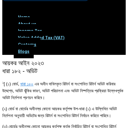
Menu
Home
About us
Income Tax
Value Added Tax (VAT)
Customs
Blogs
আয়কর আইন ২০২৩
ধারা ১৮২ - অডিট
১
[ (১) বোর্ড,
ধারা ১৮০
এর অধীন দাখিলকৃত রিটার্ন বা সংশোধিত রিটার্ন অডিট করিবার
উদ্দেশ্যে, অডিট ঝুঁকির কারণ, অডিট পরিচালনা এবং অডিট নিষ্পত্তির প্রক্রিয়া উল্লেখপূর্বক
অডিট নির্দেশনা প্রণয়ন করিবে।
(২) বোর্ড বা বোর্ডের অধীনস্থ কোনো আয়কর কর্তৃপক্ষ উপ-ধারা (১) এ উল্লিখিত অডিট
নির্দেশনা অনুযায়ী অডিটের জন্য রিটার্ন বা সংশোধিত রিটার্ন নির্বাচন করিতে পারিবে।
(৩) বোর্ডের অধীনস্থ কোনো আয়কর কর্তৃপক্ষ কর্তৃক নির্বাচিত রিটার্ন বা সংশোধিত রিটার্ন