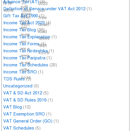
Advance Tax (AT)
(4)
Definition of Service under VAT Act 2012
(1)
Gift Tax Act 1990
(1)
Income Tax Act 2023
(4)
Income Tax Blog
(36)
Income Tax Explanation
(1)
Income Tax Forms
(1)
Income Tax Nirdeshika
(1)
Income Tax Paripatra
(1)
Income Tax Schedules
(20)
Income Tax SRO
(1)
TDS Rules
(3)
Uncategorized
(0)
VAT & SD Act 2012
(5)
VAT & SD Rules 2016
(1)
VAT Blog
(12)
VAT Exemption SRO
(1)
VAT General Order (GO)
(1)
VAT Schedules
(5)