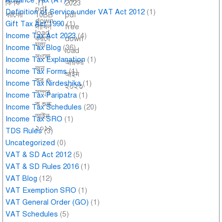
Advance Tax (AT)
(4)
Definition of Service under VAT Act 2012
(1)
Gift Tax Act 1990
(1)
Income Tax Act 2023
(4)
Income Tax Blog
(36)
Income Tax Explanation
(1)
Income Tax Forms
(1)
Income Tax Nirdeshika
(1)
Income Tax Paripatra
(1)
Income Tax Schedules
(20)
Income Tax SRO
(1)
TDS Rules
(3)
Uncategorized
(0)
VAT & SD Act 2012
(5)
VAT & SD Rules 2016
(1)
VAT Blog
(12)
VAT Exemption SRO
(1)
VAT General Order (GO)
(1)
VAT Schedules
(5)