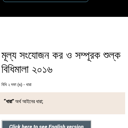
M
মূল্য সংযোজন কর ও সম্পূরক শুল্ক
বিধিমালা ২০১৬
বিধি ২ দফা (ঙ) - ধারা
“ধারা”
অর্থ আইনের ধারা;
Click here to see English version