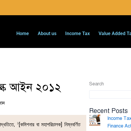
Home
About us
Income Tax
Value Added T
ুল্ক আইন ২০১২
Search
দান
Recent Posts
Income Tax 
১
পদ্ধতিতে,
[কমিশনার বা মহাপরিচালক] নিম্নবর্ণিত
Finance Ac