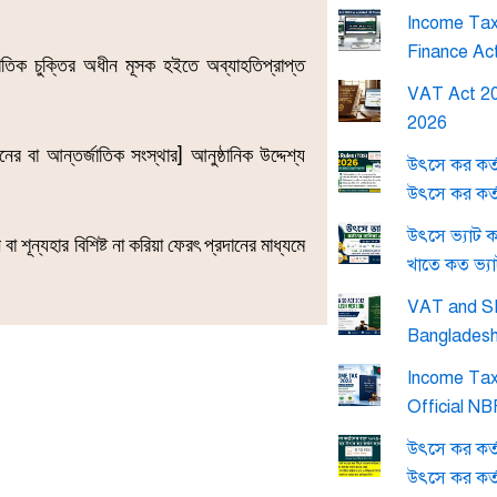
Income Tax 
Finance Ac
িক চুক্তির অধীন মূসক হইতে অব্যাহতিপ্রাপ্ত
VAT Act 20
2026
নের বা আন্তর্জাতিক সংস্থার]
আনুষ্ঠানিক উদ্দেশ্য
উৎসে কর কর্
উৎসে কর কর্
উৎসে ভ্যাট 
 শূন্যহার বিশিষ্ট না করিয়া ফেরৎ প্রদানের মাধ্যমে
খাতে কত ভ্য
VAT and SD
Banglades
Income Tax
Official N
উৎসে কর কর্
উৎসে কর কর্