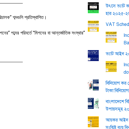
উৎসে ভ্যাট ক
হার ২০২৫-২
িচালক” শব্দগুলি প্রতিস্থাপিত।
VAT Sched
নের” শব্দের পরিবর্তে “মিশনের বা আন্তর্জাতিক সংস্থার”
In
Ba
ভ্যাট আইন 
In
do
বিনিয়োগ কর 
টাকা বিনিয়ো
বাংলাদেশে বি
উপায়সমূহ ২
আয়কর আইন 
সংশ্লিষ্ট ব্