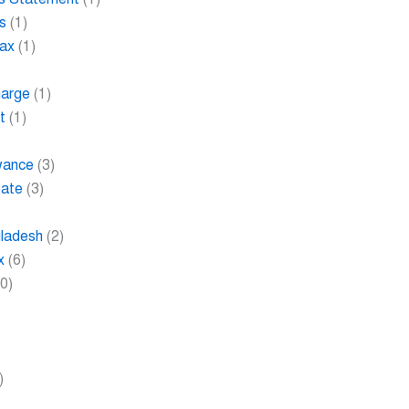
s
(1)
Tax
(1)
harge
(1)
t
(1)
wance
(3)
bate
(3)
gladesh
(2)
x
(6)
0)
)