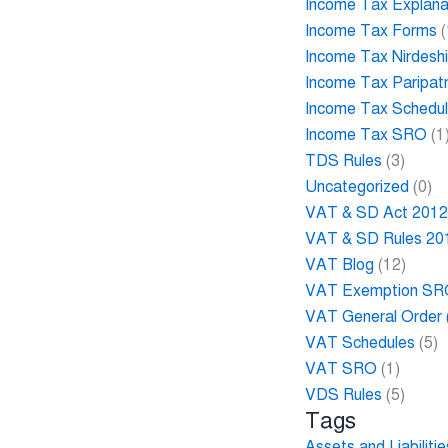
Income Tax Explana
Income Tax Forms
(
Income Tax Nirdesh
Income Tax Paripat
Income Tax Schedu
Income Tax SRO
(1
TDS Rules
(3)
Uncategorized
(0)
VAT & SD Act 201
VAT & SD Rules 20
VAT Blog
(12)
VAT Exemption S
VAT General Order
VAT Schedules
(5)
VAT SRO
(1)
VDS Rules
(5)
Tags
Assets and Liabilit