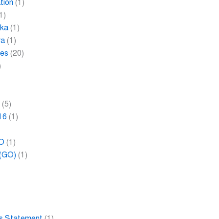
tion
(1)
1)
ika
(1)
ra
(1)
les
(20)
)
2
(5)
16
(1)
RO
(1)
 (GO)
(1)
ies Statement
(1)