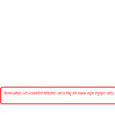
বিশেষ দ্রষ্টব্য: এই ওয়েবসাইটে উল্লিখিত কোনো কিছু যদি
সরকার
কর্তৃক ইস্যুকৃত আইন, 