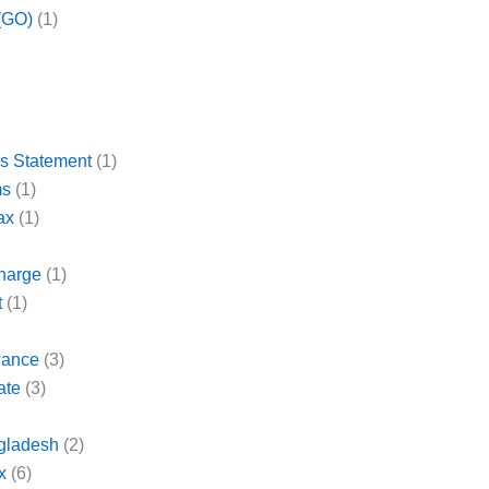
(GO)
(1)
es Statement
(1)
ms
(1)
ax
(1)
harge
(1)
t
(1)
wance
(3)
ate
(3)
gladesh
(2)
x
(6)