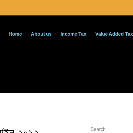
Home
About us
Income Tax
Value Added Tax
ক আইন ২০১২
Search