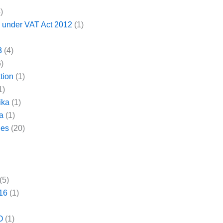
)
ce under VAT Act 2012
(1)
3
(4)
)
tion
(1)
1)
ika
(1)
a
(1)
les
(20)
)
(5)
16
(1)
O
(1)