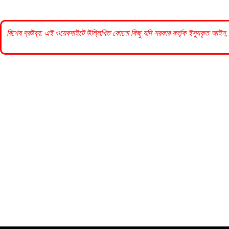
বিশেষ দ্রষ্টব্য: এই ওয়েবসাইটে উল্লিখিত কোনো কিছু যদি
সরকার
কর্তৃক ইস্যুকৃত আইন, 