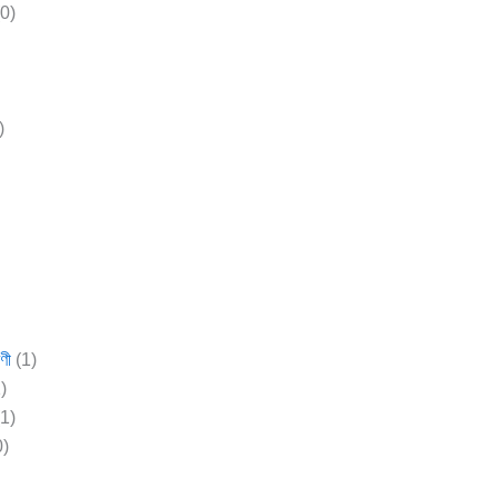
0)
)
)
রণী
(1)
)
1)
0)