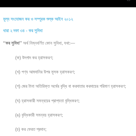
মূল্য সংযোজন কর ও সম্পূরক শুল্ক আইন ২০১২
ধারা ২ দফা ৩৪ - কর সুবিধা
‘‘কর সুবিধা’’
অর্থ নিম্নবর্ণিত কোন সুবিধা, যথা:―
(ক) উৎপাদ কর হ্রাসকরণ;
(খ) পণ্য আমদানির উপর মূসক হ্রাসকরণ;
(গ) জের টানা অতিরিক্ত অর্থের বৃদ্ধি বা করদাতার করদায়ের পরিমাণ হ্রাসকরণ;
(ঘ) হ্রাসকারী সমন্বয়ের প্রাপ্যতা বৃদ্ধিকরণ;
(ঙ) বৃদ্ধিকারী সমন্বয় হ্রাসকরণ;
(চ) কর ফেরত প্রদান;