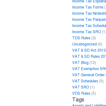
Income Tax Explana
Income Tax Forms
(
Income Tax Nirdesh
Income Tax Paripat
Income Tax Schedu
Income Tax SRO
(1
TDS Rules
(3)
Uncategorized
(0)
VAT & SD Act 201
VAT & SD Rules 20
VAT Blog
(12)
VAT Exemption S
VAT General Order
VAT Schedules
(5)
VAT SRO
(1)
VDS Rules
(5)
Tags
Assets and Liabilit