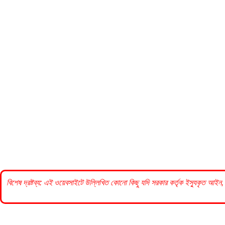
বিশেষ দ্রষ্টব্য: এই ওয়েবসাইটে উল্লিখিত কোনো কিছু যদি
সরকার
কর্তৃক ইস্যুকৃত আইন, 