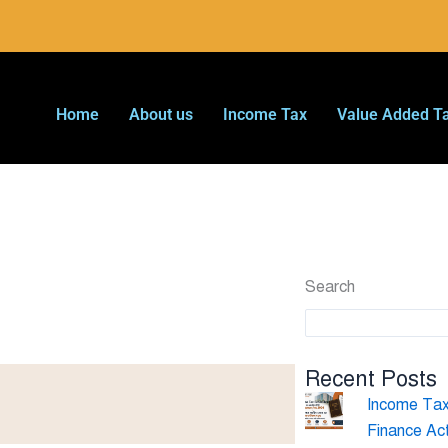
Home
About us
Income Tax
Value Added T
Search
Recent Posts
Income Tax 
Finance Ac