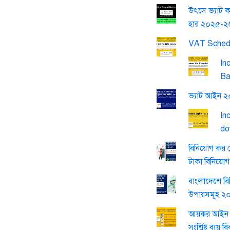
উৎসে ভ্যাট ক
হার ২০২৫-২
VAT Sched
In
Ba
ভ্যাট আইন 
In
do
বিনিয়োগ কর 
টাকা বিনিয়ো
বাংলাদেশে বি
উপায়সমূহ ২
আয়কর আইন 
সংশ্লিষ্ট ব্