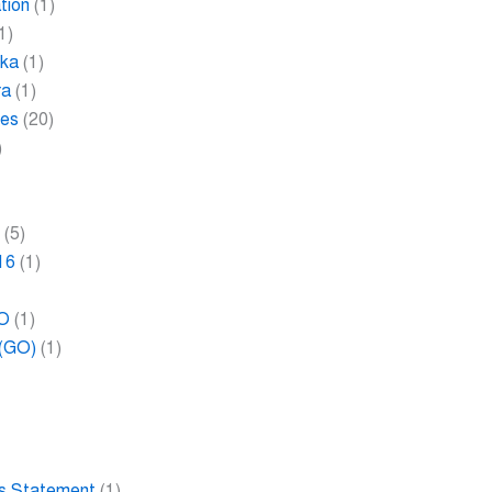
tion
(1)
1)
ika
(1)
ra
(1)
les
(20)
)
2
(5)
16
(1)
RO
(1)
 (GO)
(1)
ies Statement
(1)