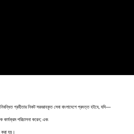
 নিবন্ধিত গ্রহীতার নিকট সরবরাহকৃত সেবা বাংলাদেশে প্রদত্ত হইবে, যদি―
িক কার্যক্রম পরিচালনা করেন; এবং
দান করা হয়।