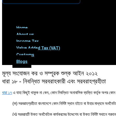
Menu
Home
About us
Income Tax
Value Added Tax (VAT)
Customs
Blogs
মূল্য সংযোজন কর ও সম্পূরক শুল্ক আইন ২০১২
ধারা ১৮ - নিবন্ধিত সরবরাহকারী এবং সরবরাহগ্রহীতা
ধারা ১৭
এ যাহা কিছুই থাকুক না কেন, কোন নিবন্ধিত অনাবাসিক ব্যক্তি কর্তৃক অপর কোন
(ক) সরবরাহগ্রহীতা বাংলাদেশে কোন নির্দিষ্ট স্থান হইতে বা উহার মাধ্যমে অর্থনৈত
(খ) সরবরাহটি উক্ত অর্থনৈতিক কার্যক্রমের উদ্দেশ্যে বা উক্ত নির্দিষ্ট স্থানে প্র