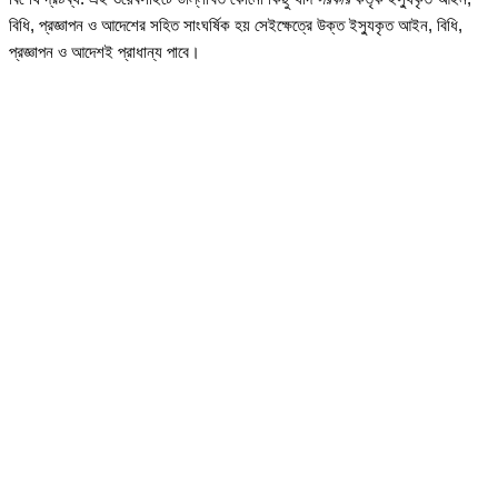
বিধি, প্রজ্ঞাপন ও আদেশের সহিত সাংঘর্ষিক হয় সেইক্ষেত্রে উক্ত ইস্যুকৃত আইন, বিধি,
প্রজ্ঞাপন ও আদেশই প্রাধান্য পাবে।