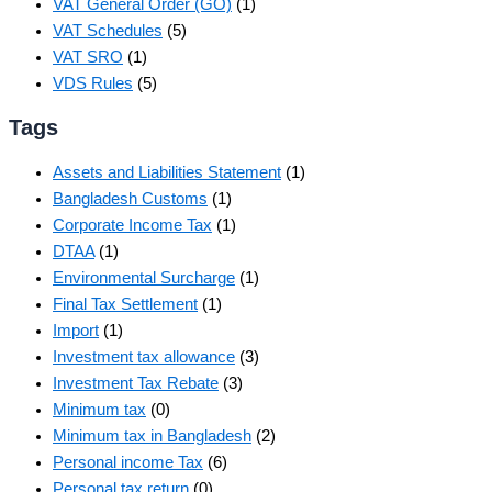
VAT General Order (GO)
(1)
VAT Schedules
(5)
VAT SRO
(1)
VDS Rules
(5)
Tags
Assets and Liabilities Statement
(1)
Bangladesh Customs
(1)
Corporate Income Tax
(1)
DTAA
(1)
Environmental Surcharge
(1)
Final Tax Settlement
(1)
Import
(1)
Investment tax allowance
(3)
Investment Tax Rebate
(3)
Minimum tax
(0)
Minimum tax in Bangladesh
(2)
Personal income Tax
(6)
Personal tax return
(0)