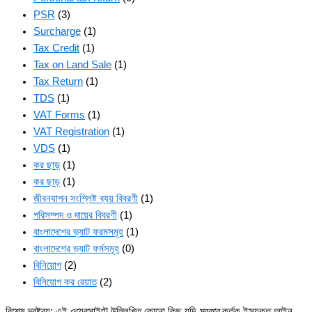
PSR
(3)
Surcharge
(1)
Tax Credit
(1)
Tax on Land Sale
(1)
Tax Return
(1)
TDS
(1)
VAT Forms
(1)
VAT Registration
(1)
VDS
(1)
কর ছাড়
(1)
কর ছাড়
(1)
জীবনযাপন সংশ্লিষ্ট ব্যয় বিবরণী
(1)
পরিসম্পদ ও দায়ের বিবরণী
(1)
বাংলাদেশের ভ্যাট ফরমসমূহ
(1)
বাংলাদেশের ভ্যাট ফর্মসমূহ
(0)
বিনিয়োগ
(2)
বিনিয়োগ কর রেয়াত
(2)
বিশেষ দ্রষ্টব্য: এই ওয়েবসাইটে উল্লিখিত কোনো কিছু যদি
সরকার
কর্তৃক ইস্যুকৃত আইন,