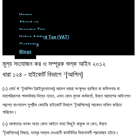
Menu
Home
About us
Income Tax
Value Added Tax (VAT)
Customs
Blogs
মূল্য সংযোজন কর ও সম্পূরক শুল্ক আইন ২০১২
১
ধারা ১২৪ - হাইকোর্ট বিভাগে
[আপিল]
২
(১) বোর্ড বা
[
আপিল ট্রাইব্যুনালের]
আদেশ দ্বারা সংক্ষুব্ধ ব্যক্তি বা কমিশনার বা
মহাপরিচালক পদমর্যাদার নিম্নে নহেন, এমন কোন মূসক কর্মকর্তা, উক্ত আদেশের আইনগত
৩
প্রশ্নে বাংলাদেশ সুপ্রীম কোর্টের হাইকোর্ট বিভাগে
[আপিলের] আবেদন দাখিল করিতে
পারিবেন।
(২) আপাততঃ বলবৎ অন্য কোন আইনে যাহা কিছুই থাকুক না কেন, উক্ত
৪
[আপিলের] বিষয়ে, যতদূর সম্ভব দেওয়ানী কার্যবিধির বিধানাবলী প্রযোজ্য হইবে।