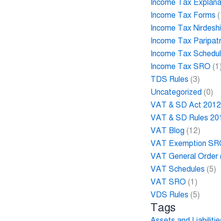
Income Tax Explana
Income Tax Forms
(
Income Tax Nirdesh
Income Tax Paripat
Income Tax Schedu
Income Tax SRO
(1
TDS Rules
(3)
Uncategorized
(0)
VAT & SD Act 201
VAT & SD Rules 20
VAT Blog
(12)
VAT Exemption S
VAT General Order
VAT Schedules
(5)
VAT SRO
(1)
VDS Rules
(5)
Tags
Assets and Liabilit