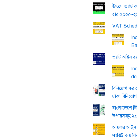
উৎসে ভ্যাট ক
হার ২০২৫-২
VAT Sched
In
Ba
ভ্যাট আইন 
In
do
বিনিয়োগ কর 
টাকা বিনিয়ো
বাংলাদেশে বি
উপায়সমূহ ২
আয়কর আইন 
সংশ্লিষ্ট ব্