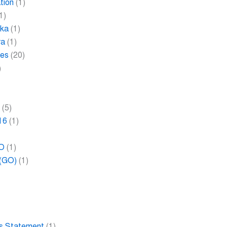
tion
(1)
1)
ika
(1)
ra
(1)
les
(20)
)
2
(5)
16
(1)
RO
(1)
 (GO)
(1)
ies Statement
(1)