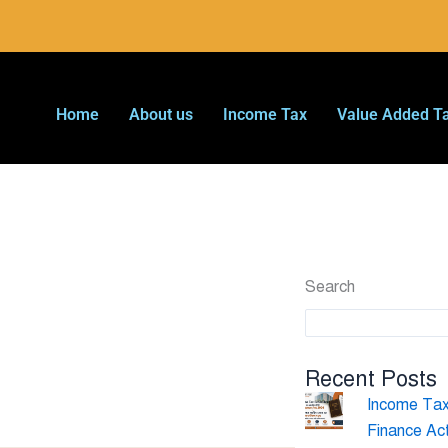
Home
About us
Income Tax
Value Added T
Search
Recent Posts
Income Tax 
Finance Ac