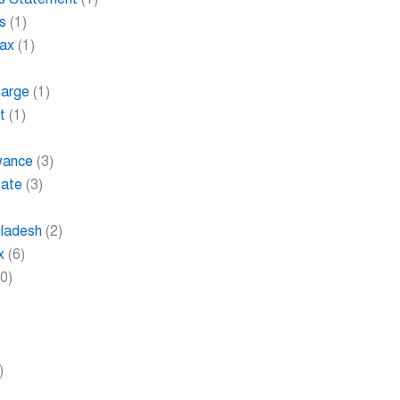
s
(1)
Tax
(1)
harge
(1)
t
(1)
wance
(3)
bate
(3)
gladesh
(2)
x
(6)
0)
)