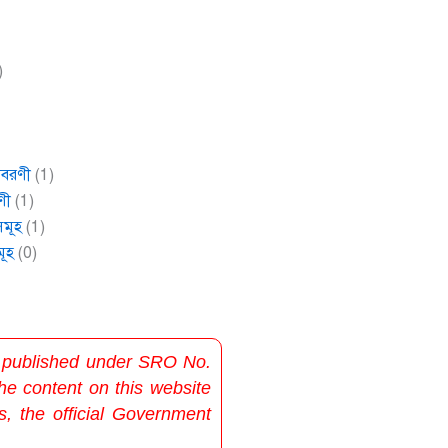
)
বিবরণী
(1)
ণী
(1)
সমূহ
(1)
মূহ
(0)
s published under SRO No.
e content on this website
s, the official Government