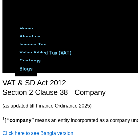
Menu
Home
About us
Income Tax
Value Added Tax (VAT)
Customs
Blogs
VAT & SD Act 2012
Section 2 Clause 38 - Company
(as updated till Finance Ordinance 2025)
1
[
“company”
means an entity incorporated as a company under
Click here to see Bangla version