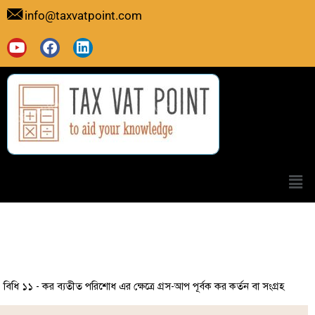
Skip
info@taxvatpoint.com
to
content
Y
F
L
o
a
i
u
c
n
t
e
k
u
b
e
b
o
d
e
o
i
k
n
Men
বিধি ১১ - কর ব্যতীত পরিশোধ এর ক্ষেত্রে গ্রস-আপ পূর্বক কর কর্তন বা সংগ্রহ