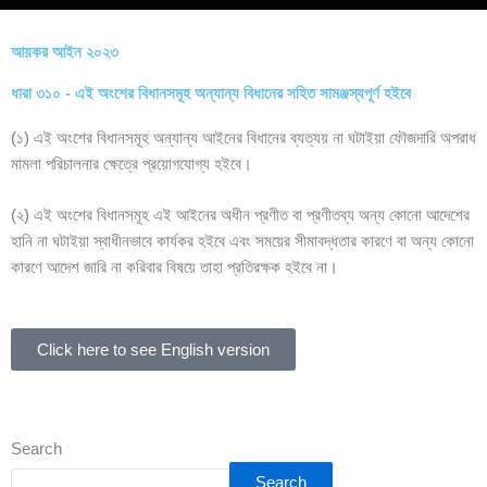
আয়কর আইন ২০২৩
ধারা ৩১০ - এই অংশের বিধানসমূহ অন্যান্য বিধানের সহিত সামঞ্জস্যপূর্ণ হইবে
(১) এই অংশের বিধানসমূহ অন্যান্য আইনের বিধানের ব্যত্যয় না ঘটাইয়া ফৌজদারি অপরাধ
মামলা পরিচালনার ক্ষেত্রে প্রয়োগযোগ্য হইবে।
(২) এই অংশের বিধানসমূহ এই আইনের অধীন প্রণীত বা প্রণীতব্য অন্য কোনো আদেশের
হানি না ঘটাইয়া স্বাধীনভাবে কার্যকর হইবে এবং সময়ের সীমাবদ্ধতার কারণে বা অন্য কোনো
কারণে আদেশ জারি না করিবার বিষয়ে তাহা প্রতিরক্ষক হইবে না।
Click here to see English version
Search
Search