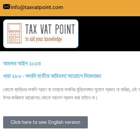
Skip
info@taxvatpoint.com
to
content
আয়কর আইন ২০২৩
ধারা ২৮০ - শুনানি ব্যতীত জরিমানা আরোপে নিষেধাজ্ঞা
কোনো ব্যক্তির শুনানি গ্রহণ বা তাহাকে শুনানির যুক্তিসঙ্গত সুযোগ প্রদান না করিয়া, এ
উপর জরিমানা আরোপের কোনো আদেশ প্রদান করা যাইবে না।
Click here to see English version