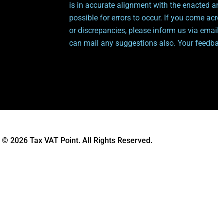
is in accurate alignment with the enacted a
possible for errors to occur. If you come ac
or discrepancies, please inform us via emai
can mail any suggestions also. Your feedbac
 © 2026 Tax VAT Point. All Rights Reserved.