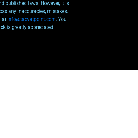
nd published laws. However, it is
ross any inaccuracies, mistakes,
l at
info@taxvatpoint.com
. You
k is greatly appreciated.