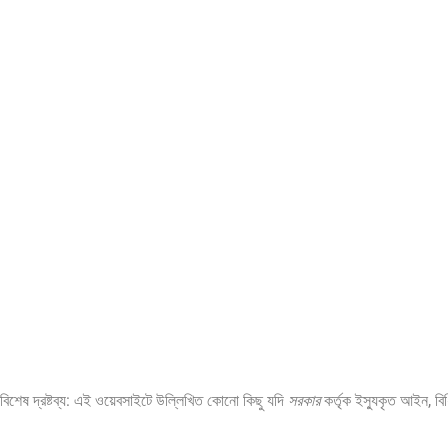
বিশেষ দ্রষ্টব্য: এই ওয়েবসাইটে উল্লিখিত কোনো কিছু যদি
সরকার
কর্তৃক ইস্যুকৃত আইন, বি