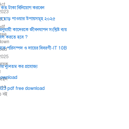
র কত টাকা বিনিয়োগ করবেন
কর ছাড় পাওয়ার উপায়সমূহ ২০২৫
য়ী কাদেরকে জীবনযাপন সংশ্লিষ্ট ব্যয়
খিল করতে হবে ?
কে পরিসম্পদ ও দায়ের বিবরণী-IT 10B
র ন্যূনতম কর প্রযোজ্য
download
023 pdf free download