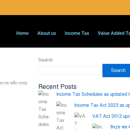
Home
About us
Income Tax
Value Added T
Search
Search
ই অংশের অধীন তাহার
Recent Posts
Income Tax Schedules as updated ti
Income Tax Act 2023 as upd
VAT Act 2012 upda
উৎসে কর ক