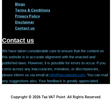
Blogs
Terms & Conditions
Privacy Policy
Disclaimer
Contact us
Contact us
We have taken considerable care to ensure that the content on
this website is in accurate alignment with the enacted and
published laws. However, it is possible for errors to occur. If you
come across any inaccuracies, mistakes, or discrepancies,
please inform us via email at
info@taxvatpoint.com
. You can mail
any suggestions also. Your feedback is greatly appreciated.
Copyright © 2026 Tax VAT Point. All Rights Reserved.