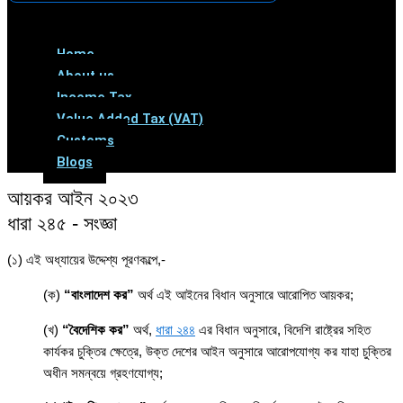
Menu
Home
About us
Income Tax
Value Added Tax (VAT)
Customs
Blogs
আয়কর আইন ২০২৩
ধারা ২৪৫ - সংজ্ঞা
(১) এই অধ্যায়ের উদ্দেশ্য পূরণকল্পে,-
(ক)
“বাংলাদেশ কর”
অর্থ এই আইনের বিধান অনুসারে আরোপিত আয়কর;
(খ)
“বৈদেশিক কর”
অর্থ,
ধারা ২৪৪
এর বিধান অনুসারে, বিদেশি রাষ্ট্রের সহিত
কার্যকর চুক্তির ক্ষেত্রে, উক্ত দেশের আইন অনুসারে আরোপযোগ্য কর যাহা চুক্তির
অধীন সমন্বয়ে গ্রহণযোগ্য;