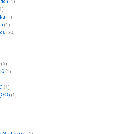
tion
(1)
1)
ika
(1)
ra
(1)
les
(20)
)
2
(5)
16
(1)
RO
(1)
 (GO)
(1)
ies Statement
(1)