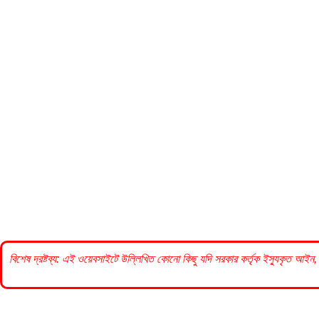
বিশেষ দ্রষ্টব্য: এই ওয়েবসাইটে উল্লিখিত কোনো কিছু যদি
সরকার
কর্তৃক ইস্যুকৃত আইন, 