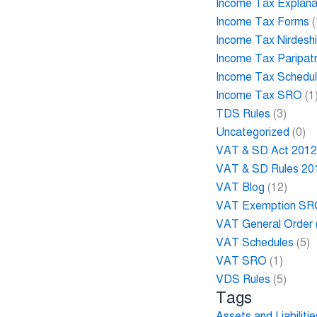
Income Tax Explana
Income Tax Forms
(
Income Tax Nirdesh
Income Tax Paripat
Income Tax Schedu
Income Tax SRO
(1
TDS Rules
(3)
Uncategorized
(0)
VAT & SD Act 201
VAT & SD Rules 20
VAT Blog
(12)
VAT Exemption S
VAT General Order
VAT Schedules
(5)
VAT SRO
(1)
VDS Rules
(5)
Tags
Assets and Liabilit