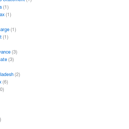
s
(1)
Tax
(1)
harge
(1)
t
(1)
wance
(3)
bate
(3)
gladesh
(2)
x
(6)
0)
)