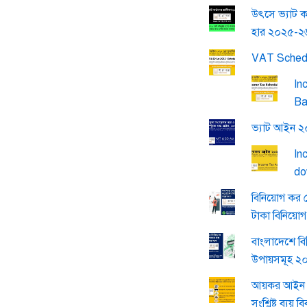
উৎসে ভ্যাট ক
হার ২০২৫-২
VAT Sched
In
Ba
ভ্যাট আইন 
In
do
বিনিয়োগ কর 
টাকা বিনিয়ো
বাংলাদেশে বি
উপায়সমূহ ২
আয়কর আইন 
সংশ্লিষ্ট ব্