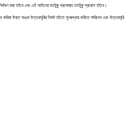
কর নির্ধারণ করা হইবে এবং এই আইনের যতটুকু প্রযোজ্য ততটুকু প্রয়োগ হইবে।
্ধ করিয়া উক্ত অঙ্ক উত্তরসূরির নিকট হইতে পুনরুদ্ধার করিতে পারিবেন এবং উত্তরসূরি