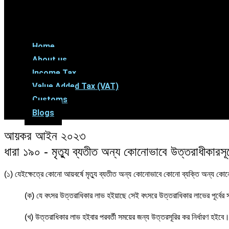
Menu
Home
About us
Income Tax
Value Added Tax (VAT)
Customs
Blogs
আয়কর আইন ২০২৩
ধারা ১৯০ - মৃত্যু ব্যতীত অন্য কোনোভাবে উত্তরাধীকারসূত্
(১) যেইক্ষেত্রে কোনো আয়বর্ষে মৃত্যু ব্যতীত অন্য কোনোভাবে কোনো ব্যক্তি অন্য কোনো
(ক) যে বৎসর উত্তরাধিকার লাভ হইয়াছে সেই বৎসরে উত্তরাধিকার লাভের পূর্বের সময়
(খ) উত্তরাধিকার লাভ হইবার পরবর্তী সময়ের জন্য উত্তরসূরির কর নির্ধারণ হইবে