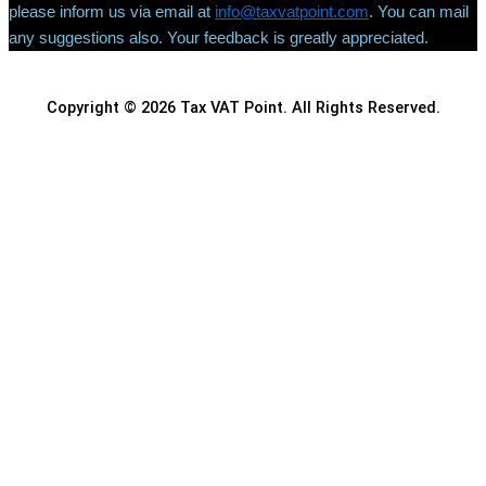
please inform us via email at
info@taxvatpoint.com
. You can mail
any suggestions also. Your feedback is greatly appreciated.
Copyright © 2026 Tax VAT Point. All Rights Reserved.