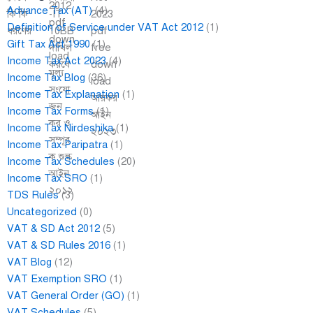
Advance Tax (AT)
(4)
Definition of Service under VAT Act 2012
(1)
Gift Tax Act 1990
(1)
Income Tax Act 2023
(4)
Income Tax Blog
(36)
Income Tax Explanation
(1)
Income Tax Forms
(1)
Income Tax Nirdeshika
(1)
Income Tax Paripatra
(1)
Income Tax Schedules
(20)
Income Tax SRO
(1)
TDS Rules
(3)
Uncategorized
(0)
VAT & SD Act 2012
(5)
VAT & SD Rules 2016
(1)
VAT Blog
(12)
VAT Exemption SRO
(1)
VAT General Order (GO)
(1)
VAT Schedules
(5)