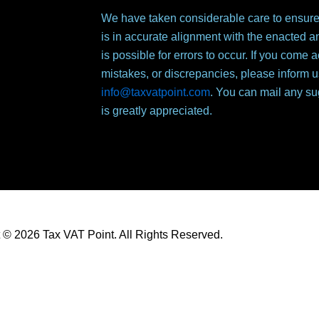
We have taken considerable care to ensure 
is in accurate alignment with the enacted a
is possible for errors to occur. If you come
mistakes, or discrepancies, please inform u
info@taxvatpoint.com
. You can mail any su
is greatly appreciated.
 © 2026 Tax VAT Point. All Rights Reserved.