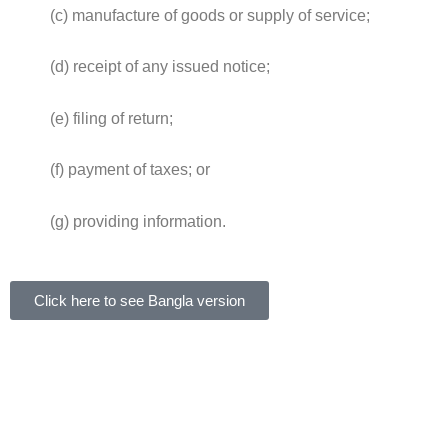
(c) manufacture of goods or supply of service;
(d) receipt of any issued notice;
(e) filing of return;
(f) payment of taxes; or
(g) providing information.
Click here to see Bangla version