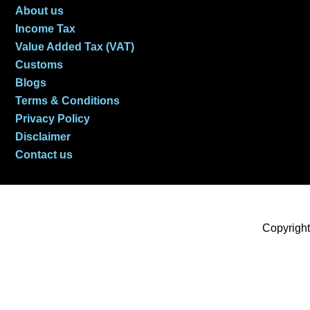
About us
Income Tax
Value Added Tax (VAT)
Customs
Blogs
Terms & Conditions
Privacy Policy
Disclaimer
Contact us
Copyright