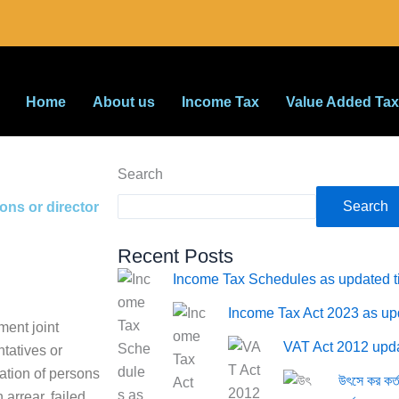
Home
About us
Income Tax
Value Added Tax
Search
Search
ons or director
Recent Posts
Income Tax Schedules as updated ti
Income Tax Act 2023 as upd
ment joint
VAT Act 2012 upda
ntatives or
ation of persons
উৎসে কর কর
arrear, failed