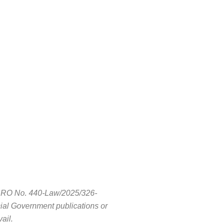
r SRO No. 440-Law/2025/326-
cial Government publications or
ail.