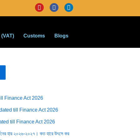
Y
F
L
o
a
i
u
c
n
t
e
k
u
b
e
 (VAT)
Customs
Blogs
b
o
d
e
o
i
k
n
ll Finance Act 2026
ated till Finance Act 2026
ted till Finance Act 2026
্তনের হার ২০২৬-২০২৭। কত হারে উৎসে কর