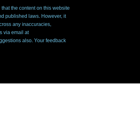
that the content on this website
nd published laws. However, it
 across any inaccuracies,
s via email at
ggestions also. Your feedback