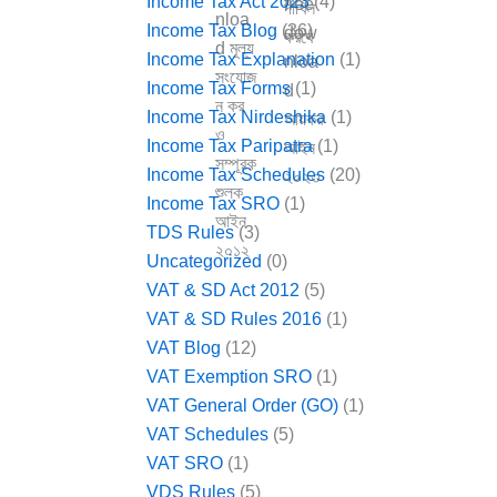
Income Tax Act 2023
(4)
Income Tax Blog
(36)
Income Tax Explanation
(1)
Income Tax Forms
(1)
Income Tax Nirdeshika
(1)
Income Tax Paripatra
(1)
Income Tax Schedules
(20)
Income Tax SRO
(1)
TDS Rules
(3)
Uncategorized
(0)
VAT & SD Act 2012
(5)
VAT & SD Rules 2016
(1)
VAT Blog
(12)
VAT Exemption SRO
(1)
VAT General Order (GO)
(1)
VAT Schedules
(5)
VAT SRO
(1)
VDS Rules
(5)