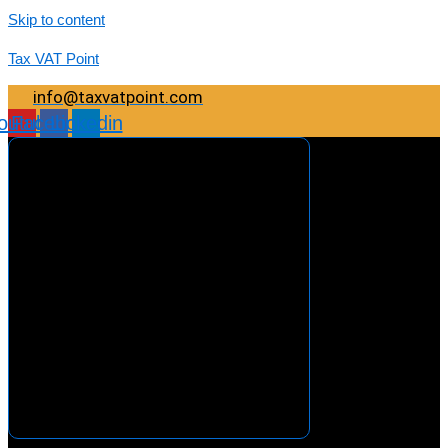
Skip to content
Tax VAT Point
info@taxvatpoint.com
outube
Facebook
Linkedin