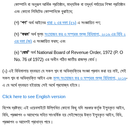
কোম্পানি বা অনুরূপ আর্থিক প্রতিষ্ঠান, মাধ্যমিক বা তদূর্ধ্ব পর্যায়ের শিক্ষা প্রতিষ্ঠান
এবং কোনো লিমিটেড কোম্পানিকে বুঝাইবে;
(গ) “
পণ
” অর্থ আইনের
ধারা ২ এর দফা (৫৯)
এ সংজ্ঞায়িত পণ;
(ঘ) “
ফরম
” অর্থ মূল্য
সংযোজন কর ও সম্পূরক শুল্ক বিধিমালা, ২০১৬ এর বিধি ২
এর দফা (জ)
এ সংজ্ঞায়িত ফরম; এবং
(ঙ) “
বোর্ড
” অর্থ National Board of Revenue Order, 1972 (P. O
No. 76 of 1972) এর অধীন গঠিত জাতীয় রাজস্ব বোর্ড।
(২) এই বিধিমালায় ব্যবহৃত যে সকল শব্দ বা অভিব্যক্তির সংজ্ঞা প্রদান করা হয় নাই, সেই
সকল শব্দ বা অভিব্যক্তি আইন এবং
মূল্য সংযোজন কর ও সম্পূরক শুল্ক বিধিমালা, ২০১৬
-
এ যে অর্থে ব্যবহৃত হইয়াছে সেই অর্থে প্রযোজ্য হইবে।
Click here to see English version
বিশেষ দ্রষ্টব্য: এই ওয়েবসাইটে উল্লিখিত কোনো কিছু যদি
সরকার
কর্তৃক ইস্যুকৃত আইন,
বিধি, প্রজ্ঞাপন ও আদেশের সহিত সাংঘর্ষিক হয় সেইক্ষেত্রে উক্ত ইস্যুকৃত আইন, বিধি,
প্রজ্ঞাপন ও আদেশই প্রাধান্য পাবে।