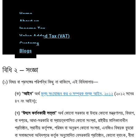
Menu
Home
About us
Income Tax
Value Added Tax (VAT)
Customs
Blogs
বিধি ২ – সংজ্ঞা
(১) বিষয় বা প্রসঙ্গের পরিপন্থি কিছু না থাকিলে, এই বিধিমালায়—
(ক) “
আইন
” অর্থ
মূল্য সংযোজন কর ও সম্পূরক শুল্ক আইন, ২০১২
(২০১২ সনের
৪৭ নং আইন);
(খ) “
উৎসে কর্তনকারী সত্তা
” অর্থ কোনো সরকার বা উহার কোনো মন্ত্রণালয়, বিভাগ,
বা দপ্তর, আধা-সরকারি বা স্বায়ত্বশাসিত কোনো সংস্থা, রাষ্ট্রীয় মালিকানাধীন
প্রতিষ্ঠান, স্থানীয় কর্তৃপক্ষ, পরিষদ বা অনুরূপ কোনো সংস্থা, এনজিও বিষয়ক ব্যুরো
বা সমাজসেবা অধিদপ্তর কর্তৃক অনুমোদিত বেসরকারি প্রতিষ্ঠান, কোনো ব্যাংক, বীমা