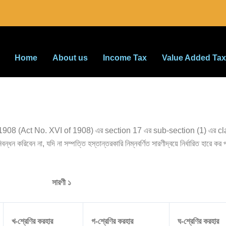
Home
About us
Income Tax
Value Added Tax
t, 1908 (Act No. XVI of 1908) এর section 17 এর sub-section (1) এর clau
ন্ধন করিবেন না, যদি না সম্পত্তি হস্তান্তরকারি নিম্নবর্ণিত সারণীদ্বয়ে নির্ধারিত হারে ক
সারণী ১
খ-শ্রেণির করহার
গ-শ্রেণির করহার
ঘ-শ্রেণির করহার