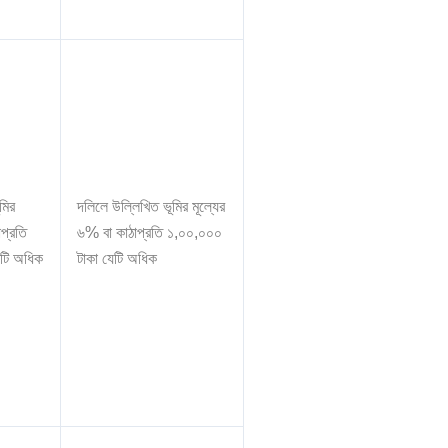
মির
দলিলে উল্লিখিত ভূমির মূল্যের
াপ্রতি
৬% বা কাঠাপ্রতি ১,০০,০০০
েটি অধিক
টাকা যেটি অধিক