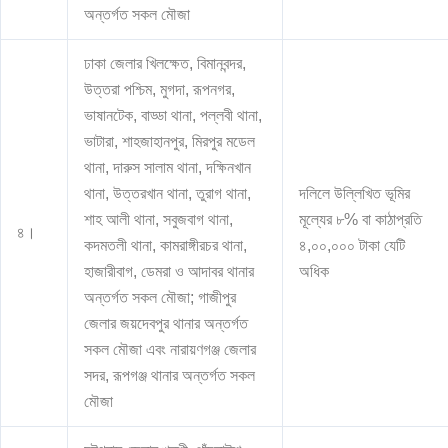
অন্তর্গত সকল মৌজা
ঢাকা জেলার খিলক্ষেত, বিমানবন্দর,
উত্তরা পশ্চিম, মুগদা, রূপনগর,
ভাষানটেক, বাড্ডা থানা, পল্লবী থানা,
ভাটারা, শাহজাহানপুর, মিরপুর মডেল
থানা, দারুস সালাম থানা, দক্ষিনখান
থানা, উত্তরখান থানা, তুরাগ থানা,
দলিলে উল্লিখিত ভূমির
শাহ আলী থানা, সবুজবাগ থানা,
মূল্যের ৮% বা কাঠাপ্রতি
৪।
কদমতলী থানা, কামরাঙ্গীরচর থানা,
৪,০০,০০০ টাকা যেটি
হাজারীবাগ, ডেমরা ও আদাবর থানার
অধিক
অন্তর্গত সকল মৌজা; গাজীপুর
জেলার জয়দেবপুর থানার অন্তর্গত
সকল মৌজা এবং নারায়ণগঞ্জ জেলার
সদর, রূপগঞ্জ থানার অন্তর্গত সকল
মৌজা