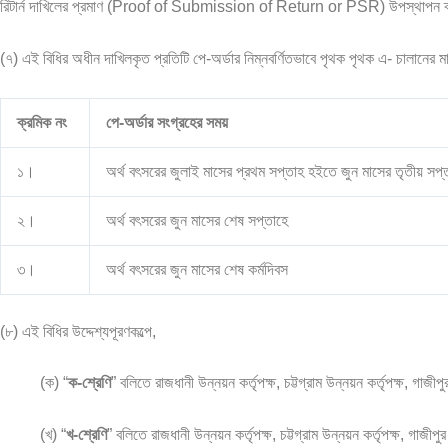
রিটার্ন দাখিলের প্রমাণ (Proof of Submission of Return or PSR) উপস্থাপন ব্য
(৭) এই বিধির অধীন দাখিলকৃত প্রতিটি পে-অর্ডার নিম্নবর্ণিতভাবে পৃথক পৃথক এ- চালানের 
ক্রমিক নং
পে-অর্ডার সংগ্রহের সময়
১।
অর্থ বৎসরের জুলাই মাসের প্রথম সপ্তাহ হইতে জুন মাসের তৃতীয় সপ্ত
২।
অর্থ বৎসরের জুন মাসের শেষ সপ্তাহে
৩।
অর্থ বৎসরের জুন মাসের শেষ কর্মদিবস
(৮) এই বিধির উদ্দেশ্যপূরণকল্পে,
(ক) “
ক-শ্রেণি
” বলিতে রাজধানী উন্নয়ন কর্তৃপক্ষ, চট্টগ্রাম উন্নয়ন কর্তৃপক্ষ, গাজীপু
(খ) “
খ-শ্রেণি
” বলিতে রাজধানী উন্নয়ন কর্তৃপক্ষ, চট্টগ্রাম উন্নয়ন কর্তৃপক্ষ, গাজীপুর