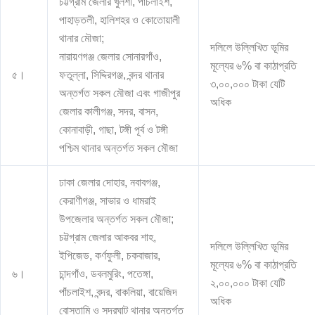
চট্টগ্রাম জেলার খুলশী, পাঁচলাইশ,
পাহাড়তলী, হালিশহর ও কোতোয়ালী
থানার মৌজা;
দলিলে উল্লিখিত ভূমির
নারায়ণগঞ্জ জেলার সোনারগাঁও,
মূল্যের ৬% বা কাঠাপ্রতি
৫।
ফতুল্লা, সিদ্দিরগঞ্জ, বন্দর থানার
৩,০০,০০০ টাকা যেটি
অন্তর্গত সকল মৌজা এবং গাজীপুর
অধিক
জেলার কালীগঞ্জ, সদর, বাসন,
কোনাবাড়ী, গাছা, টঙ্গী পূর্ব ও টঙ্গী
পশ্চিম থানার অন্তর্গত সকল মৌজা
ঢাকা জেলার দোহার, নবাবগঞ্জ,
কেরাণীগঞ্জ, সাভার ও ধামরাই
উপজেলার অন্তর্গত সকল মৌজা;
চট্টগ্রাম জেলার আকবর শাহ,
দলিলে উল্লিখিত ভূমির
ইপিজেড, কর্ণফুলী, চকবাজার,
মূল্যের ৬% বা কাঠাপ্রতি
৬।
চান্দগাঁও, ডবলমুরিং, পতেঙ্গা,
২,০০,০০০ টাকা যেটি
পাঁচলাইশ, বন্দর, বাকলিয়া, বায়েজিদ
অধিক
বোস্তামি ও সদরঘাট থানার অন্তর্গত