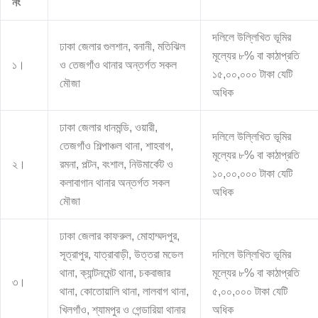
নং
দলিলে উল্লিখিত ভূমির
ঢাকা জেলার গুলশান, বনানী, মতিঝিল
মূল্যের ৮% বা কাঠাপ্রতি
১।
ও তেজগাঁও থানার অন্তর্গত সকল
১৫,০০,০০০ টাকা যেটি
মৌজা
অধিক
ঢাকা জেলার ধানমন্ডি, ওয়ারী,
দলিলে উল্লিখিত ভূমির
তেজগাঁও শিল্পাঞ্চল থানা, শাহবাগ,
মূল্যের ৮% বা কাঠাপ্রতি
২।
রমনা, পল্টন, বংশাল, নিউমার্কেট ও
১০,০০,০০০ টাকা যেটি
কলাবাগান থানার অন্তর্গত সকল
অধিক
মৌজা
ঢাকা জেলার কাফরুল, মোহাম্মদপুর,
সূত্রাপুর, যাত্রাবাড়ী, উত্তরা মডেল
দলিলে উল্লিখিত ভূমির
থানা, ক্যান্টনমেন্ট থানা, চকবাজার
মূল্যের ৮% বা কাঠাপ্রতি
৩।
থানা, কোতোয়ালি থানা, লালবাগ থানা,
৫,০০,০০০ টাকা যেটি
খিলগাঁও, শ্যামপুর ও গেন্ডারিয়া থানার
অধিক