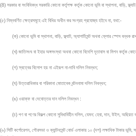
(8) সরকার বা সংবিধিবদ্ধ সরকারি কোনো কর্তৃপক্ষ কর্তৃক কোনো ভূমি বা স্থাপনা, বাড়ি, ফ্ল্
(৫) নিম্নবর্ণিত ক্ষেত্রসমূহে এই বিধির অধীন কর সংগ্রহ প্রযোজ্য হইবে না, যথা:-
(ক) কোনো ভূমি বা স্থাপনা, বাড়ি, ফ্ল্যাট, অ্যাপার্টমেন্ট অথবা ফ্লোর স্পেস বন্ধক
(খ) জাতিসংঘ বা ইহার অঙ্গসংস্থা অথবা কোনো বিদেশি দূতাবাস বা মিশন কর্তৃক কোনো ভূম
(গ) স্বত্বের বিলোপ হয় না এইরূপ না-দাবি দলিল নিবন্ধন;
(ঘ) উত্তরাধিকার বা শরিকানা মোতাবেক বন্টননামা দলিল নিবন্ধন;
(ঙ) ওয়াক্ফ বা দেবোত্তর দান দলিল নিবন্ধন :
(চ) পণ বা পণের বিকল্প কোনো সুবিধাবিহীন দলিল, যেমন: হেবা, দান, উইল, অছিয়ত 
(৬) সিটি কর্পোরেশন, পৌরসভা ও ক্যান্টনমেন্ট বোর্ড এলাকায় ১০ (দশ) লক্ষাধিক টাকার ভূমি, স্থ