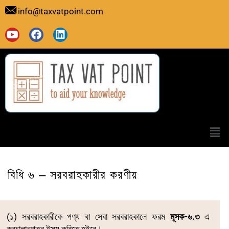
Skip
info@taxvatpoint.com
to
content
Y
F
L
o
a
i
u
c
n
t
e
k
u
b
e
b
o
d
e
o
i
k
n
Men
বিধি ৬ –
সরবরাহকারীর করণীয়
(১) সরবরাহকারীকে পণ্য বা সেবা সরবরাহকালে ফরম
মূসক-৬.৩
এ
করচালানপত্র ইস্যু করিতে হইবে।