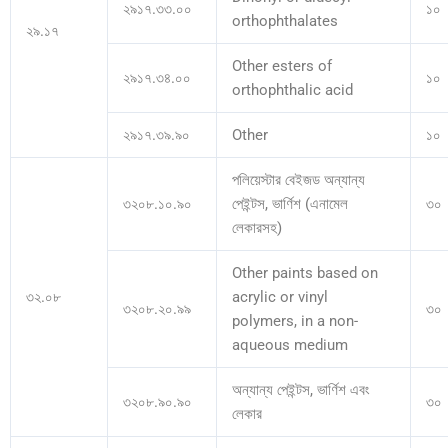
২৯১৭.৩৩.০০
১০
orthophthalates
২৯.১৭
Other esters of
২৯১৭.৩৪.০০
১০
orthophthalic acid
২৯১৭.৩৯.৯০
Other
১০
পলিয়েস্টার বেইজড অন্যান্য
৩২০৮.১০.৯০
পেইন্টস, ভার্ণিশ (এনামেল
৩০
লেকারসহ)
Other paints based on
৩২.০৮
acrylic or vinyl
৩২০৮.২০.৯৯
৩০
polymers, in a non-
aqueous medium
অন্যান্য পেইন্টস, ভার্ণিশ এবং
৩২০৮.৯০.৯০
৩০
লেকার