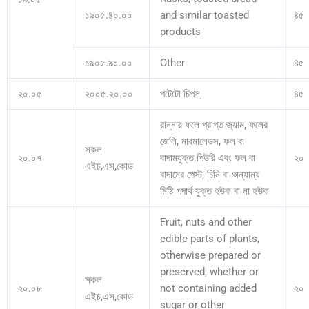
১৯০৫.৪০.০০
and similar toasted
৪৫
products
১৯০৫.৯০.০০
Other
৪৫
২০.০৫
২০০৫.২০.০০
পটেটো চিপস্
৪৫
রান্নার ফলে প্রাপ্ত জ্যাম, ফলের
জেলি, মারমালেডস, ফল বা
সকল
২০.০৭
বাদামযুক্ত পিউরি এবং ফল বা
২০
এইচ,এস,কোড
বাদামের পেস্ট, চিনি বা অন্যান্য
মিষ্টি পদার্থ যুক্ত হউক বা না হউক
Fruit, nuts and other
edible parts of plants,
otherwise prepared or
preserved, whether or
সকল
২০.০৮
not containing added
২০
এইচ,এস,কোড
sugar or other