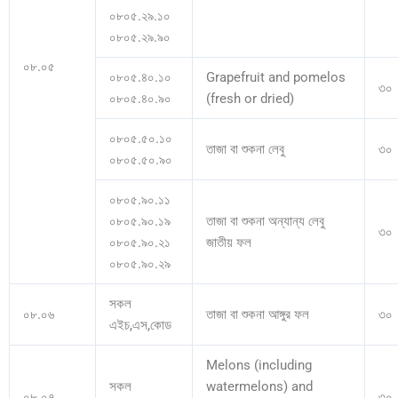
০৮০৫.২৯.১০
০৮০৫.২৯.৯০
০৮.০৫
০৮০৫.৪০.১০
Grapefruit and pomelos
৩০
০৮০৫.৪০.৯০
(fresh or dried)
০৮০৫.৫০.১০
তাজা বা শুকনা লেবু
৩০
০৮০৫.৫০.৯০
০৮০৫.৯০.১১
০৮০৫.৯০.১৯
তাজা বা শুকনা অন্যান্য লেবু
৩০
০৮০৫.৯০.২১
জাতীয় ফল
০৮০৫.৯০.২৯
সকল
০৮.০৬
তাজা বা শুকনা আঙ্গুর ফল
৩০
এইচ,এস,কোড
Melons (including
সকল
watermelons) and
০৮.০৭
৩০