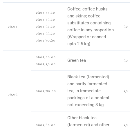
Coffee; coffee husks
০৯০১.১১.১০
and skins; coffee
০৯০১.১২.১০
substitutes containing
০৯.০১
০৯০১.২১.১০
২০
coffee in any proportion
০৯০১.২২.১০
(Wrapped or canned
০৯০১.৯০.১০
upto 2.5 kg)
০৯০২.১০.০০
Green tea
২০
০৯০২.২০.০০
Black tea (farmented)
and partly farmented
০৯০২.৩০.০০
tea, in immediate
২০
০৯.০২
packings of a content
not exceeding 3 kg
Other black tea
০৯০২.৪০.০০
(farmented) and other
২০