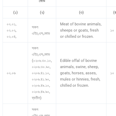
কোড
(১)
(২)
(৩)
(
০২.০১,
Meat of bovine animals,
সকল
০২.০২,
sheeps or goats, fresh
১০
এইচ,এস,কোড
০২.০৪,
or chilled or frozen.
সকল
এইচ,এস,কোড
(০২০৬.৩০.১০,
Edible offal of bovine
০২০৬.৩০.৯০,
animals, swine, sheep,
০২.০৬
০২০৬.৪১.১০,
goats, horses, asses,
১০
০২০৬.৪১.৯০,
mules or hinnies, fresh,
০২০৬.৪৯.১০,
chilled or frozen.
০২০৬.৪৯.৯০,
ব্যতীত)
সকল
এইচ,এস,কোড