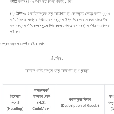
পর্যায়ে
কলাম (৪) এ বর্ণিত হারে কিংবা পরিমাণে; এবং
(গ)
টেবিল-৩
এ বর্ণিত সম্পূরক শুল্ক আরোপযোগ্য সেবাসমূহের ক্ষেত্রে কলাম (১) এ
বর্ণিত শিরনামা সংখ্যার বিপরীতে কলাম (২) এ উল্লিখিত সেবার কোডের আওতাধীন
কলাম (৩) এ বর্ণিত
সেবাসমূহের উপর সরবরাহ পর্যায়ে
কলাম (৪) এ বর্ণিত হারে কিংবা
পরিমাণে,
সম্পূরক শুল্ক আরোপণীয় হইবে, যথা:-
১
[ টেবিল ১
আমদানি পর্যায়ে সম্পূরক শুল্ক আরোপযোগ্য পণ্যসমূহ
সামঞ্জস্যপূর্ণ
শিরোনাম
নামকরণ কোড
সম্
পণ্যসমূহের বিবরণ
সংখ্যা
(H.S.
শুল্
(Description of Goods)
(Heading)
Code)/ সেবা
(