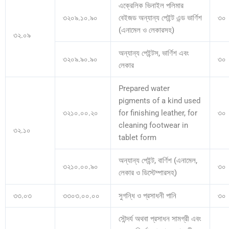
এক্রেলিক ভিনাইল পলিমার
৩২০৯.১০.৯০
বেইজড অন্যান্য পেইন্ট এন্ড ভার্ণিশ
৩০
(এনামেল ও লেকারসহ)
৩২.০৯
অন্যান্য পেইন্টস, ভার্ণিশ এবং
৩২০৯.৯০.৯০
৩০
লেকার
Prepared water
pigments of a kind used
৩২১০.০০.২০
for finishing leather, for
৩০
cleaning footwear in
৩২.১০
tablet form
অন্যান্য পেইন্ট, বার্ণিশ (এনামেল,
৩২১০.০০.৯০
৩০
লেকার ও ডিস্টেম্পারসহ)
৩৩.০৩
৩৩০৩.০০.০০
সুগন্ধি ও প্রসাধনী পানি
৩০
সৌন্দর্য অথবা প্রসাধন সামগ্রী এবং