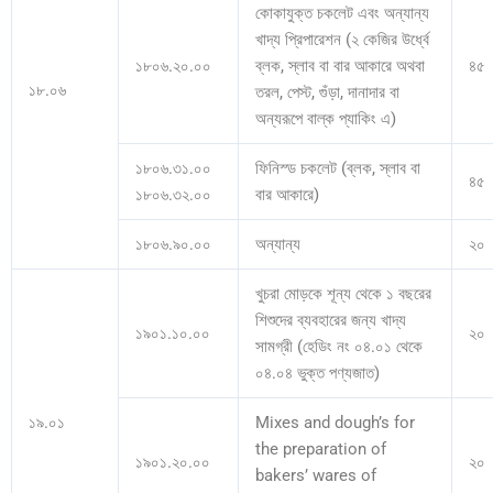
কোকাযুক্ত চকলেট এবং অন্যান্য
খাদ্য প্রিপারেশন (২ কেজির উর্ধ্বে
১৮০৬.২০.০০
ব্লক, স্লাব বা বার আকারে অথবা
৪৫
১৮.০৬
তরল, পেস্ট, গুঁড়া, দানাদার বা
অন্যরূপে বাল্ক প্যাকিং এ)
১৮০৬.৩১.০০
ফিনিস্ড চকলেট (ব্লক, স্লাব বা
৪৫
১৮০৬.৩২.০০
বার আকারে)
১৮০৬.৯০.০০
অন্যান্য
২০
খুচরা মোড়কে শূন্য থেকে ১ বছরের
শিশুদের ব্যবহারের জন্য খাদ্য
১৯০১.১০.০০
২০
সামগ্রী (হেডিং নং ০৪.০১ থেকে
০৪.০৪ ভুক্ত পণ্যজাত)
১৯.০১
Mixes and dough’s for
the preparation of
১৯০১.২০.০০
২০
bakers’ wares of