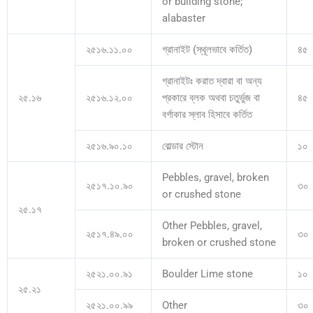
or building stone;
alabaster
২৫১৬.১১.০০
গ্রানাইট (স্থূলভাবে কর্তিত)
৪৫
গ্রানাইটঃ করাত দ্বারা বা অন্য
২৫.১৬
২৫১৬.১২.০০
প্রকারে ব্লক অথবা চতুর্ভুজ বা
৪৫
বর্গাকার স্লাব হিসাবে কর্তিত
২৫১৬.৯০.১০
বোল্ডার স্টোন
১০
Pebbles, gravel, broken
২৫১৭.১০.৯০
৩০
or crushed stone
২৫.১৭
Other Pebbles, gravel,
২৫১৭.৪৯.০০
৩০
broken or crushed stone
২৫২১.০০.৯১
Boulder Lime stone
১০
২৫.২১
২৫২১.০০.৯৯
Other
৩০