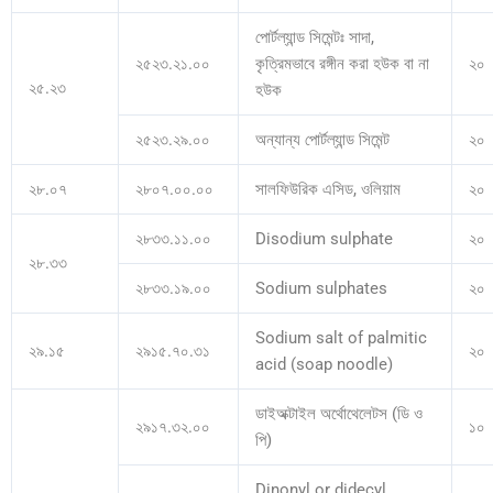
পোর্টল্যান্ড সিমেন্টঃ সাদা,
২৫২৩.২১.০০
কৃত্রিমভাবে রঙ্গীন করা হউক বা না
২০
২৫.২৩
হউক
২৫২৩.২৯.০০
অন্যান্য পোর্টল্যান্ড সিমেন্ট
২০
২৮.০৭
২৮০৭.০০.০০
সালফিউরিক এসিড, ওলিয়াম
২০
২৮৩৩.১১.০০
Disodium sulphate
২০
২৮.৩৩
২৮৩৩.১৯.০০
Sodium sulphates
২০
Sodium salt of palmitic
২৯.১৫
২৯১৫.৭০.৩১
২০
acid (soap noodle)
ডাইঅক্টাইল অর্থোথেলেটস (ডি ও
২৯১৭.৩২.০০
১০
পি)
Dinonyl or didecyl