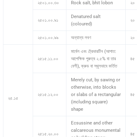
২৫০১.০০.৩০
Rock salt, bhit lobon
২০
Denatured salt
২৫০১.০০.৯১
২০
(coloured)
২৫০১.০০.৯৯
অন্যান্য লবণ
২০
মার্বেল এবং ট্রেভারটিন (আপাত:
২৫১৫.১১.০০
আপেক্ষিক পুরুত্ব ২.৫% বা তার
৪৫
বেশী), ক্রুড বা স্থূলভাবে কর্তিত
Merely cut, by sawing or
otherwise, into blocks
২৫১৫.১২.০০
or slabs of a rectangular
৪৫
২৫.১৫
(including square)
shape
Ecsussine and other
calcareous monumental
২৫১৫.২০.০০
৪৫