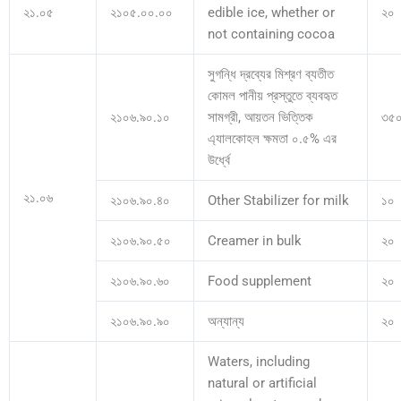
২১.০৫
২১০৫.০০.০০
edible ice, whether or
২০
not containing cocoa
সুগন্ধি দ্রব্যের মিশ্রণ ব্যতীত
কোমল পানীয় প্রস্তুতে ব্যবহৃত
২১০৬.৯০.১০
সামগ্রী, আয়তন ভিত্তিক
৩৫
এ্যালকোহল ক্ষমতা ০.৫% এর
উর্ধ্বে
২১.০৬
২১০৬.৯০.৪০
Other Stabilizer for milk
১০
২১০৬.৯০.৫০
Creamer in bulk
২০
২১০৬.৯০.৬০
Food supplement
২০
২১০৬.৯০.৯০
অন্যান্য
২০
Waters, including
natural or artificial