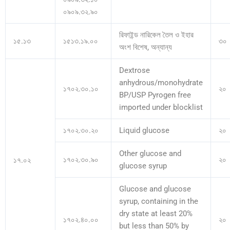
০৯০৯.৩২.৯০
রিফাইন্ড নারিকেল তৈল ও ইহার
১৫.১৩
১৫১৩.১৯.০০
৩০
অংশ বিশেষ, অন্যান্য
Dextrose
anhydrous/monohydrate
১৭০২.৩০.১০
২০
BP/USP Pyrogen free
imported under blocklist
১৭০২.৩০.২০
Liquid glucose
২০
Other glucose and
১৭০২.৩০.৯০
২০
১৭.০২
glucose syrup
Glucose and glucose
syrup, containing in the
dry state at least 20%
১৭০২.৪০.০০
২০
but less than 50% by