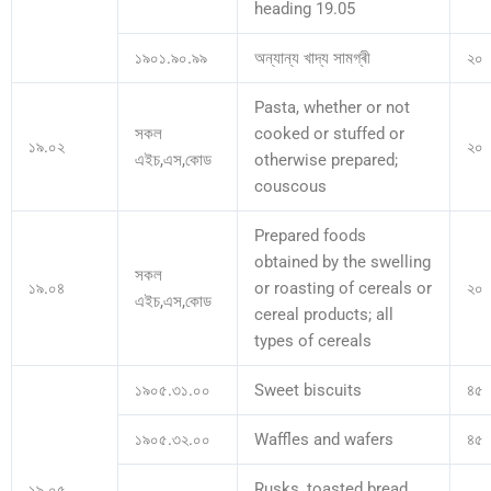
heading 19.05
১৯০১.৯০.৯৯
অন্যান্য খাদ্য সামগ্ৰী
২০
Pasta, whether or not
সকল
cooked or stuffed or
১৯.০২
২০
এইচ,এস,কোড
otherwise prepared;
couscous
Prepared foods
obtained by the swelling
সকল
১৯.০৪
or roasting of cereals or
২০
এইচ,এস,কোড
cereal products; all
types of cereals
১৯০৫.৩১.০০
Sweet biscuits
৪৫
১৯০৫.৩২.০০
Waffles and wafers
৪৫
Rusks, toasted bread
১৯.০৫