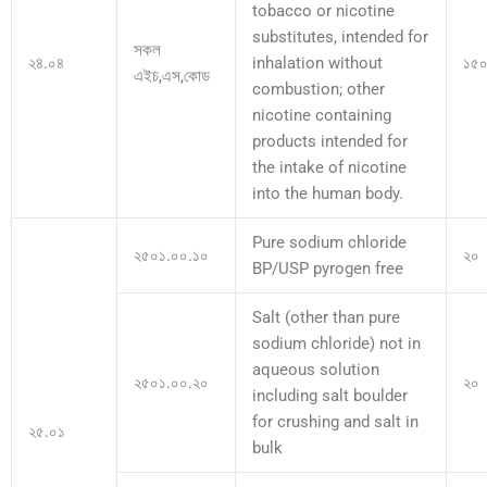
tobacco or nicotine
substitutes, intended for
সকল
২৪.০৪
inhalation without
১৫
এইচ,এস,কোড
combustion; other
nicotine containing
products intended for
the intake of nicotine
into the human body.
Pure sodium chloride
২৫০১.০০.১০
২০
BP/USP pyrogen free
Salt (other than pure
sodium chloride) not in
aqueous solution
২৫০১.০০.২০
২০
including salt boulder
for crushing and salt in
২৫.০১
bulk