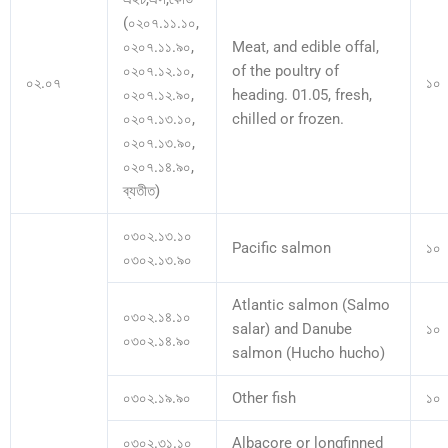
(০২০৭.১১.১০,
০২০৭.১১.৯০,
Meat, and edible offal,
০২০৭.১২.১০,
of the poultry of
০২.০৭
১০
০২০৭.১২.৯০,
heading. 01.05, fresh,
০২০৭.১৩.১০,
chilled or frozen.
০২০৭.১৩.৯০,
০২০৭.১৪.৯০,
ব্যতীত)
০৩০২.১৩.১০
Pacific salmon
১০
০৩০২.১৩.৯০
Atlantic salmon (Salmo
০৩০২.১৪.১০
salar) and Danube
১০
০৩০২.১৪.৯০
salmon (Hucho hucho)
০৩০২.১৯.৯০
Other fish
১০
০৩০২.৩১.১০
Albacore or longfinned