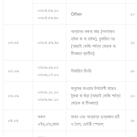
০৩০৪.৮৯.১০
Other
১০
০৩০৪.৮৯.৯০
অন্যান্য শুকনা মাছ (লবণাক্ত
হউক বা না হউক), ধুমায়িত নয়
০৩.০৫
০৩০৫.৫৯.৯০
২০
(আড়াই কেজি পর্যন্ত মোড়ক বা
টিনজাত ব্যতীত)
০৩০৬.১৬.০০
০৩.০৬
হিমায়িত চিংড়ি
২০
০৩০৬.১৭.০০
মানুষের খাওয়ার উপযোগী মাছের
০৩০৯.১০.১০
০৩.০৯
টুকরা বা গুঁড়া (আড়াই কেজি পর্যন্ত
১০
০৩০৯.৯০.১০
মোড়ক বা টিনজাত)
সকল
মাখন এবং অন্যান্য দুগ্ধজাত চর্বি
০৪.০৫
২০
এইচ,এস,কোড
ও তৈল; ডেইরী স্পেডস্