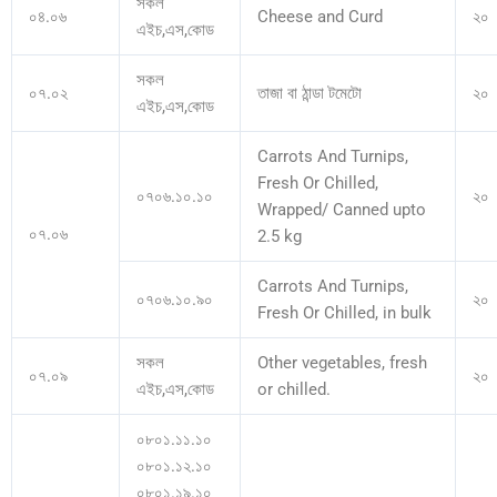
সকল
০৪.০৬
Cheese and Curd
২০
এইচ,এস,কোড
সকল
০৭.০২
তাজা বা ঠান্ডা টমেটো
২০
এইচ,এস,কোড
Carrots And Turnips,
Fresh Or Chilled,
০৭০৬.১০.১০
২০
Wrapped/ Canned upto
০৭.০৬
2.5 kg
Carrots And Turnips,
০৭০৬.১০.৯০
২০
Fresh Or Chilled, in bulk
সকল
Other vegetables, fresh
০৭.০৯
২০
এইচ,এস,কোড
or chilled.
০৮০১.১১.১০
০৮০১.১২.১০
০৮০১.১৯.১০