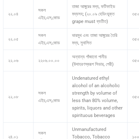
তাজা আঙ্গুরের মদ্য, ফটিফাইড
সকল
২২.০৪
মদ্যসহ; (২০.০৯ হেডিংভুক্ত
৩৫
এইচ,এস,কোড
grape must ব্যতীত)
সকল
ভারমুথ এবং তাজা আঙ্গুরের তৈরি
২২.০৫
৩৫
এইচ,এস,কোড
মদ্য, সুবাসিত
অন্যান্য গাঁজানো পানীয়
২২.০৬
২২০৬.০০.০০
৩৫
(উদাহরণস্বরূপ সিডার, পেরী)
Undenatured ethyl
alcohol of an alcoholic
সকল
strength by volume of
২২.০৮
৩৫
এইচ,এস,কোড
less than 80% volume,
spirits, liquors and other
spirituous beverages
Unmanufactured
সকল
২৪.০১
Tobacco, Tobacco
১০