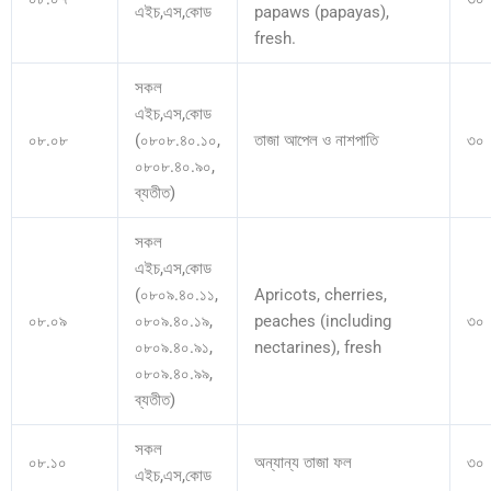
এইচ,এস,কোড
papaws (papayas),
fresh.
সকল
এইচ,এস,কোড
০৮.০৮
(০৮০৮.৪০.১০,
তাজা আপেল ও নাশপাতি
৩০
০৮০৮.৪০.৯০,
ব্যতীত)
সকল
এইচ,এস,কোড
(০৮০৯.৪০.১১,
Apricots, cherries,
০৮.০৯
০৮০৯.৪০.১৯,
peaches (including
৩০
০৮০৯.৪০.৯১,
nectarines), fresh
০৮০৯.৪০.৯৯,
ব্যতীত)
সকল
০৮.১০
অন্যান্য তাজা ফল
৩০
এইচ,এস,কোড