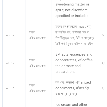
sweetening matter or
spirit, not elsewhere
specified or included.
ফলের রস (আঙ্গুরের must সহ)
সকল
বা সবজির রস, গাঁজানো নহে বা
২০.০৯
৩০
এইচ,এস,কোড
স্পিরিটযুক্ত নহে, চিনি বা অন্যান্য
মিষ্টি পদার্থ যুক্ত হউক বা না হউক
Extracts, essences and
সকল
concentrates, of coffee,
২১.০১
২০
এইচ,এস,কোড
tea or mate and
preparations
সস এবং অনুরূপ পণ্য; mixed
সকল
২১.০৩
condiments, সরিষার গুঁড়া
২০
এইচ,এস,কোড
এবং অন্যান্য পণ্য
Ice cream and other