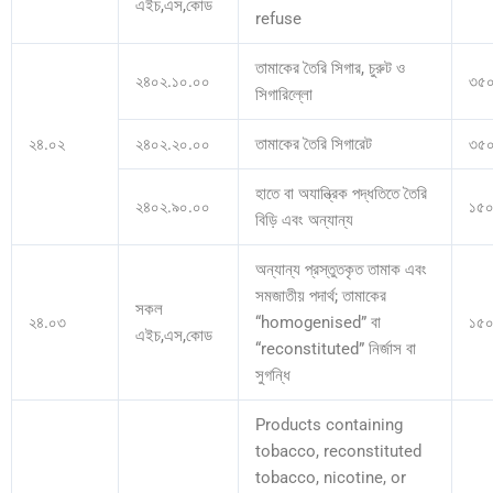
এইচ,এস,কোড
refuse
তামাকের তৈরি সিগার, চুরুট ও
২৪০২.১০.০০
৩৫
সিগারিল্লো
২৪.০২
২৪০২.২০.০০
তামাকের তৈরি সিগারেট
৩৫
হাতে বা অযান্ত্রিক পদ্ধতিতে তৈরি
২৪০২.৯০.০০
১৫
বিড়ি এবং অন্যান্য
অন্যান্য প্রস্তুতকৃত তামাক এবং
সমজাতীয় পদার্থ; তামাকের
সকল
২৪.০৩
“homogenised” বা
১৫
এইচ,এস,কোড
“reconstituted” নির্জাস বা
সুগন্ধি
Products containing
tobacco, reconstituted
tobacco, nicotine, or